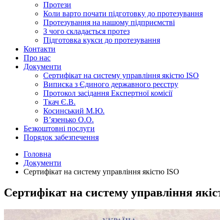
Протези
Коли варто почати підготовку до протезування
Протезування на нашому підприємстві
З чого складається протез
Підготовка кукси до протезування
Контакти
Про нас
Документи
Сертифікат на систему управління якістю ISO
Виписка з Єдиного державного реєстру
Протокол засідання Експертної комісії
Ткач Є.В.
Косинський М.Ю.
В’язенько О.О.
Безкоштовні послуги
Порядок забезпечення
Головна
Документи
Сертифікат на систему управління якістю ISO
Сертифікат на систему управління які