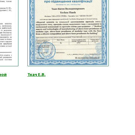
ной
Ткач Е.В.