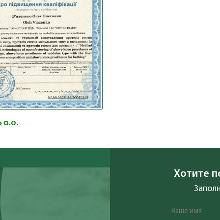
 О.О.
Хотите п
Заполн