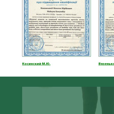
Косинский М.Ю.
Вязенько